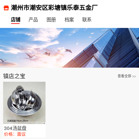
潮州市潮安区彩塘镇乐泰五金厂
产品
图册
档案
联系
店铺
镇店之宝
查看全部 >>
304汤盆盘
价格：面议